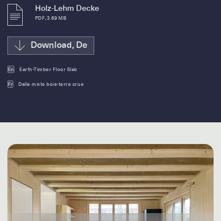
Holz-Lehm Decke
PDF, 3.69 MB
Download, De
En
Earth-Timber Floor Slab
Fr
Dalle mixte bois-terre crue