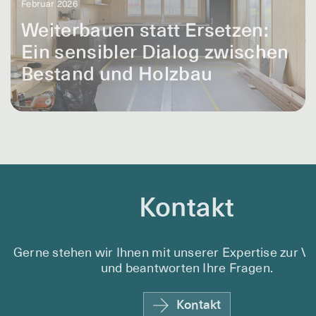
Februar 2026
Weiterbauen statt Ersetzen:
Ein sensibler Dialog zwischen
Bestand und Holzbau
Zusammen mit der Architektin
Susanne Büchi (Kollektiv Zebra) setzt
Rematter auf ressourcenschonende
Transformation statt Abriss und
Neubau.
Kontakt
Gerne stehen wir Ihnen mit unserer Expertise zur V
und beantworten Ihre Fragen.
Kontakt